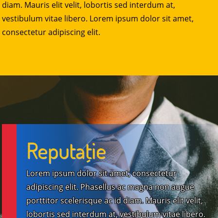
diam. Mauris elit velit, lobortis sed interdum at,
vestibulum vitae libero. Lorem ipsum dolor sit amet,
consectetur adipiscing elit.
Reputaţie
Lorem ipsum dolor sit amet, consectetur
adipiscing elit. Phasellus ac magna non augue
porttitor scelerisque ac id diam. Mauris elit velit,
lobortis sed interdum at, vestibulum vitae libero.